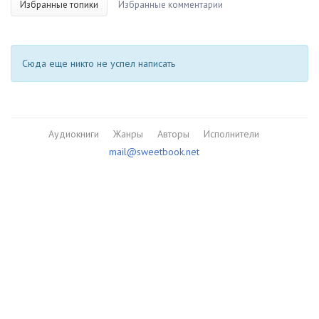
Избранные топики
Избранные комментарии
Сюда еще никто не успел написать
Аудиокниги
Жанры
Авторы
Исполнители
mail@sweetbook.net