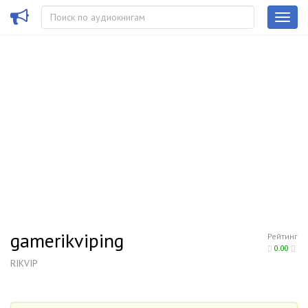
gamerikviping
Рейтинг
0.00
RIKVIP