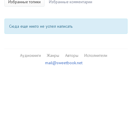
Избранные топики
Избранные комментарии
Сюда еще никто не успел написать
Аудиокниги
Жанры
Авторы
Исполнители
mail@sweetbook.net