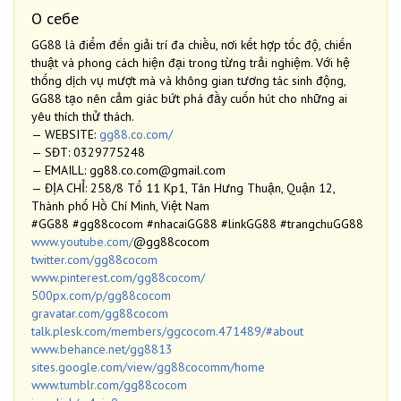
О себе
GG88 là điểm đến giải trí đa chiều, nơi kết hợp tốc độ, chiến
thuật và phong cách hiện đại trong từng trải nghiệm. Với hệ
thống dịch vụ mượt mà và không gian tương tác sinh động,
GG88 tạo nên cảm giác bứt phá đầy cuốn hút cho những ai
yêu thích thử thách.
— WEBSITE:
gg88.co.com/
— SĐT: 0329775248
— EMAILL: gg88.co.com@gmail.com
— ĐỊA CHỈ: 258/8 Tổ 11 Kp1, Tân Hưng Thuận, Quận 12,
Thành phố Hồ Chí Minh, Việt Nam
#GG88 #gg88cocom #nhacaiGG88 #linkGG88 #trangchuGG88
www.youtube.com/
@gg88cocom
twitter.com/gg88cocom
www.pinterest.com/gg88cocom/
500px.com/p/gg88cocom
gravatar.com/gg88cocom
talk.plesk.com/members/ggcocom.471489/#about
www.behance.net/gg8813
sites.google.com/view/gg88cocomm/home
www.tumblr.com/gg88cocom