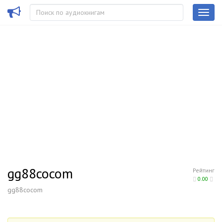
gg88cocom
Рейтинг
0.00
gg88cocom