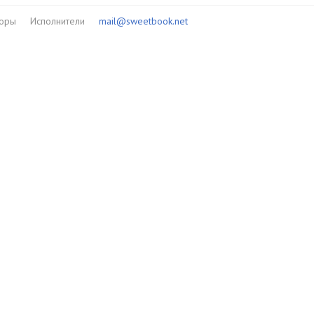
торы
Исполнители
mail@sweetbook.net