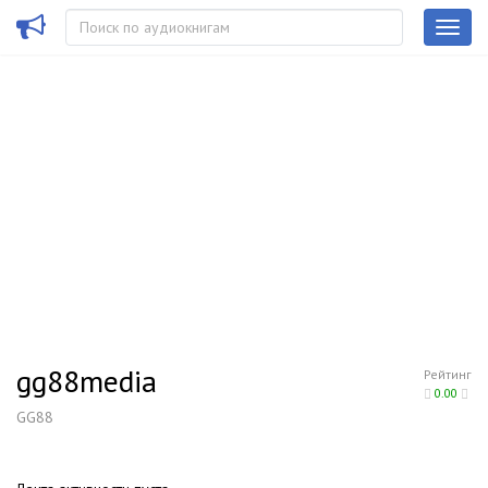
gg88media
Рейтинг
0.00
GG88