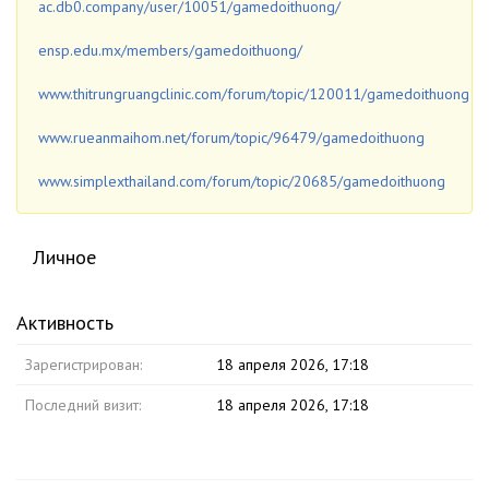
ac.db0.company/user/10051/gamedoithuong/
ensp.edu.mx/members/gamedoithuong/
www.thitrungruangclinic.com/forum/topic/120011/gamedoithuong
www.rueanmaihom.net/forum/topic/96479/gamedoithuong
www.simplexthailand.com/forum/topic/20685/gamedoithuong
Личное
Активность
Зарегистрирован:
18 апреля 2026, 17:18
Последний визит:
18 апреля 2026, 17:18