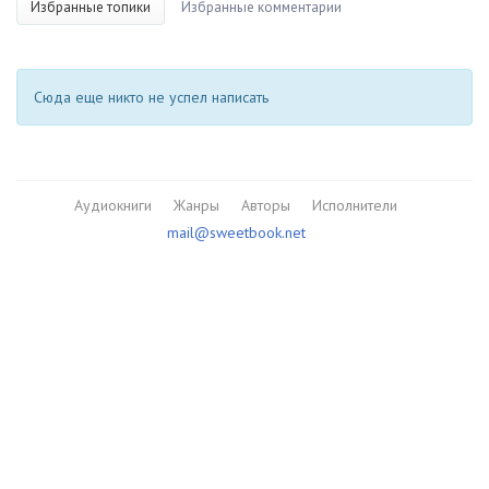
Избранные топики
Избранные комментарии
Сюда еще никто не успел написать
Аудиокниги
Жанры
Авторы
Исполнители
mail@sweetbook.net