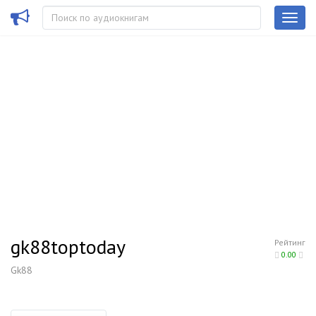
gk88toptoday
Рейтинг
0.00
Gk88