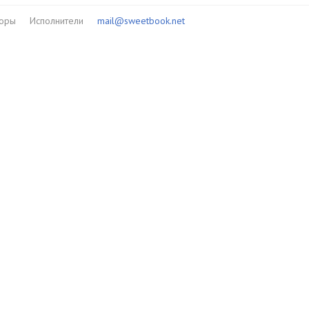
торы
Исполнители
mail@sweetbook.net