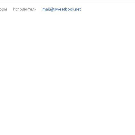
торы
Исполнители
mail@sweetbook.net