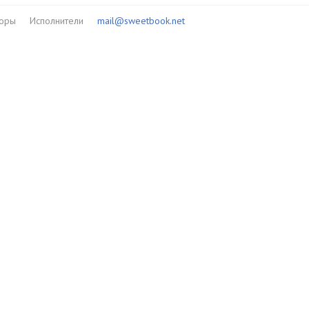
торы
Исполнители
mail@sweetbook.net