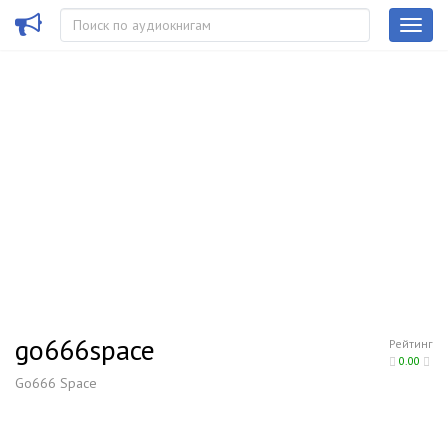
go666space
Рейтинг
0.00
Go666 Space