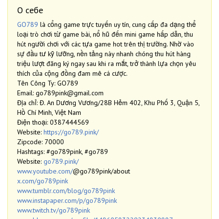
О себе
GO789
là cổng game trực tuyến uy tín, cung cấp đa dạng thể
loại trò chơi từ game bài, nổ hũ đến mini game hấp dẫn, thu
hút người chơi với các tựa game hot trên thị trường. Nhờ vào
sự đầu tư kỹ lưỡng, nền tảng này nhanh chóng thu hút hàng
triệu lượt đăng ký ngay sau khi ra mắt, trở thành lựa chọn yêu
thích của cộng đồng đam mê cá cược.
Tên Công Ty: GO789
Email: go789pink@gmail.com
Địa chỉ: Đ. An Dương Vương/28B Hẻm 402, Khu Phố 3, Quận 5,
Hồ Chí Minh, Việt Nam
Điện thoại: 0387444569
Website:
https://go789.pink/
Zipcode: 70000
Hashtags: #go789pink, #go789
Website:
go789.pink/
www.youtube.com/
@go789pink/about
x.com/go789pink
www.tumblr.com/blog/go789pink
www.instapaper.com/p/go789pink
www.twitch.tv/go789pink