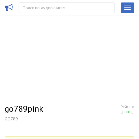
go789pink
Рейтинг
0.00
GO789