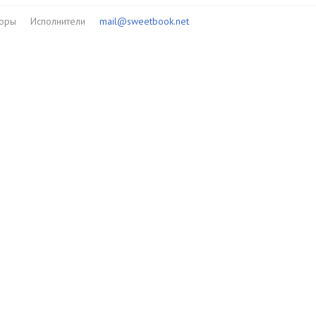
торы
Исполнители
mail@sweetbook.net