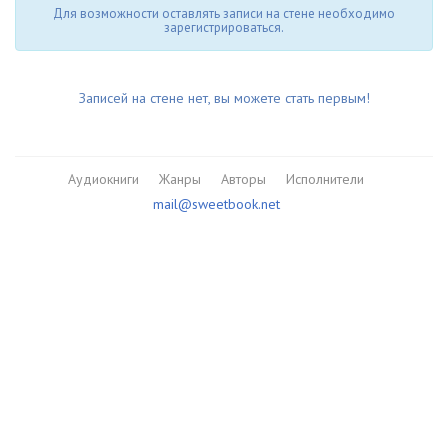
Для возможности оставлять записи на стене необходимо
зарегистрироваться.
Записей на стене нет, вы можете стать первым!
Аудиокниги
Жанры
Авторы
Исполнители
mail@sweetbook.net