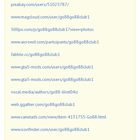
pixabay.com/users/51025787/
www.magcloud.com/user/go88go88club1
500px.com/p/go88go88club1?view=photos
www.aicrowd.com/participants/go88go88club1
fabble.cc/go88go88club1
www.gta5-mods.com/users/go88go88club1
www.gta5-mods.com/users/go88go88club1
vocal.media/authors/go88-6lixt04iz
web.ggather.com/go88go88club1
www.canetads.com/view/item-4131755-Go88.html
www.iconfinder.com/user/go88go88club1