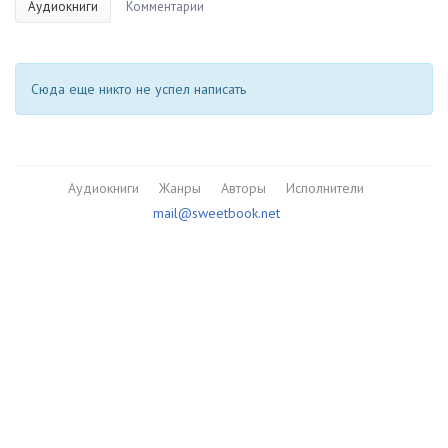
Аудиокниги
Комментарии
Сюда еще никто не успел написать
Аудиокниги
Жанры
Авторы
Исполнители
mail@sweetbook.net