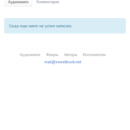
Аудиокниги
Комментарии
Сюда еще никто не успел написать
Аудиокниги
Жанры
Авторы
Исполнители
mail@sweetbook.net