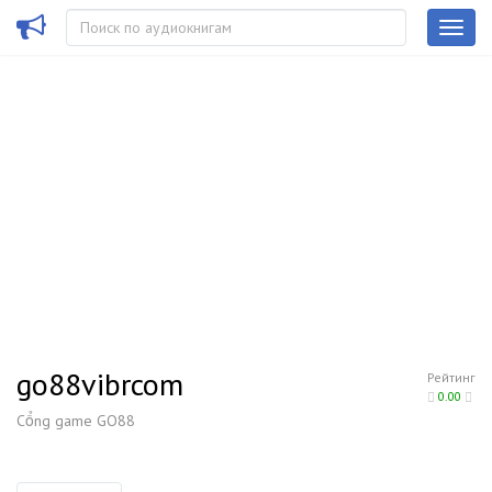
go88vibrcom
Рейтинг
0.00
Cổng game GO88