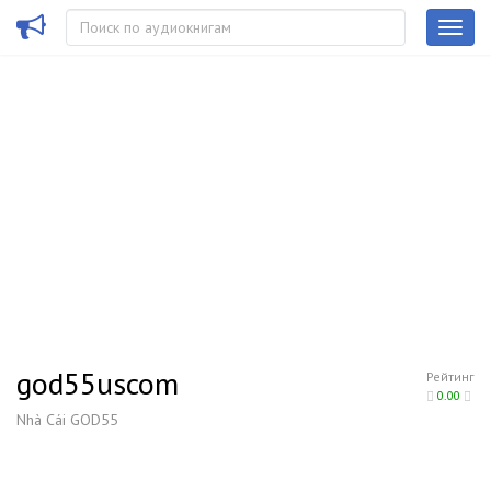
god55uscom
Рейтинг
0.00
Nhà Cái GOD55