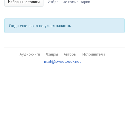
Избранные топики
Избранные комментарии
Сюда еще никто не успел написать
Аудиокниги
Жанры
Авторы
Исполнители
mail@sweetbook.net