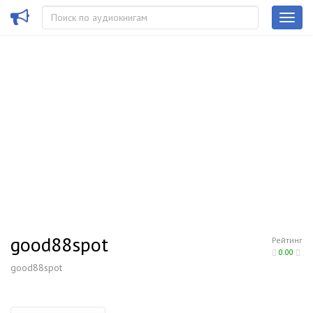
good88spot
Рейтинг
0.00
good88spot