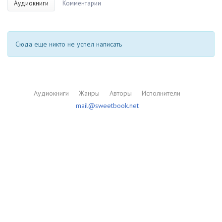
Аудиокниги
Комментарии
Сюда еще никто не успел написать
Аудиокниги
Жанры
Авторы
Исполнители
mail@sweetbook.net