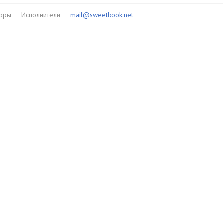
торы
Исполнители
mail@sweetbook.net