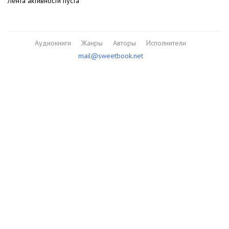
Лента активности пуста
Аудиокниги
Жанры
Авторы
Исполнители
mail@sweetbook.net