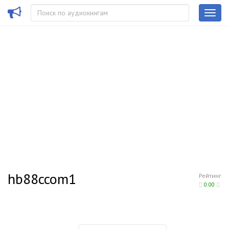
hb88ccom1
Рейтинг
0.00