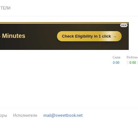
ТЕЛИ
Сила
Рейти
0.00
0.00
торы
Исполнители
mail@sweetbook.net