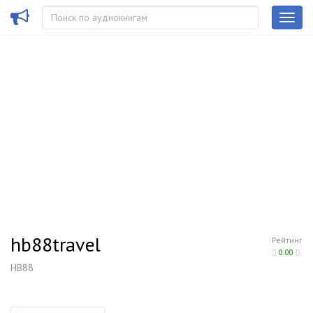
hb88travel
Рейтинг
0.00
HB88