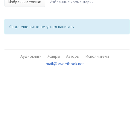
Избранные топики
Избранные комментарии
Сюда еще никто не успел написать
Аудиокниги
Жанры
Авторы
Исполнители
mail@sweetbook.net