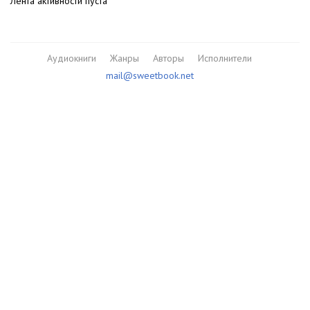
Лента активности пуста
Аудиокниги
Жанры
Авторы
Исполнители
mail@sweetbook.net