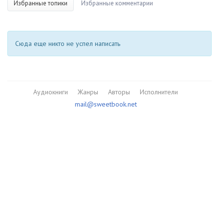
Избранные топики
Избранные комментарии
Сюда еще никто не успел написать
Аудиокниги
Жанры
Авторы
Исполнители
mail@sweetbook.net