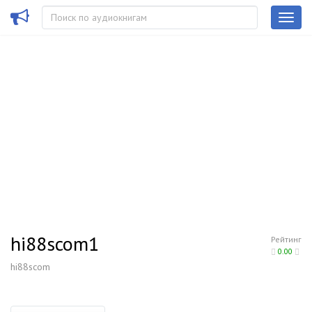
hi88scom1
Рейтинг
0.00
hi88scom