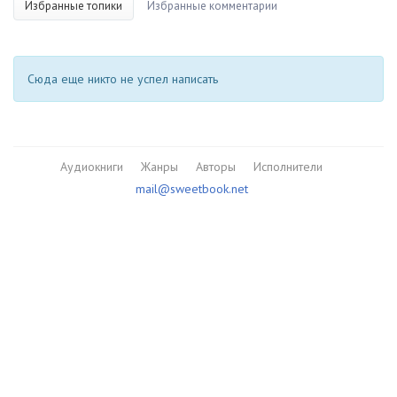
Избранные топики
Избранные комментарии
Сюда еще никто не успел написать
Аудиокниги
Жанры
Авторы
Исполнители
mail@sweetbook.net