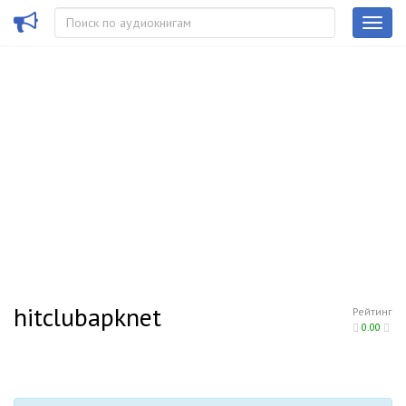
hitclubapknet
Рейтинг
0.00