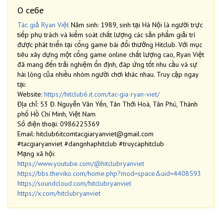
О себе
Tác giả Ryan Việt
Năm sinh: 1989, sinh tại Hà Nội là người trực
tiếp phụ trách và kiểm soát chất lượng các sản phẩm giải trí
được phát triển tại cổng game bài đổi thưởng Hitclub. Với mục
tiêu xây dựng một cổng game online chất lượng cao, Ryan Việt
đã mang đến trải nghiệm ổn định, đáp ứng tốt nhu cầu và sự
hài lòng của nhiều nhóm người chơi khác nhau. Truy cập ngay
tại:
Website:
https://hitclub6.it.com/tac-gia-ryan-viet/
Địa chỉ: 53 Đ. Nguyễn Văn Yến, Tân Thới Hoà, Tân Phú, Thành
phố Hồ Chí Minh, Việt Nam
Số điện thoại: 0986225369
Email: hitclub6itcomtacgiaryanviet@gmail.com
#tacgiaryanviet #dangnhaphitclub #truycaphitclub
Mạng xã hội:
https://www.youtube.com/@hitclubryanviet
https://bbs.theviko.com/home.php?mod=space&uid=4408593
https://soundcloud.com/hitclubryanviet
https://x.com/hitclubryanviet