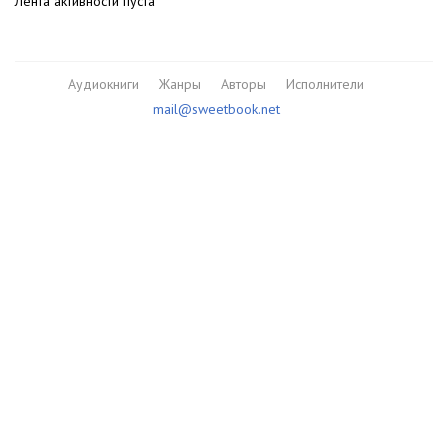
Лента активности пуста
Аудиокниги
Жанры
Авторы
Исполнители
mail@sweetbook.net