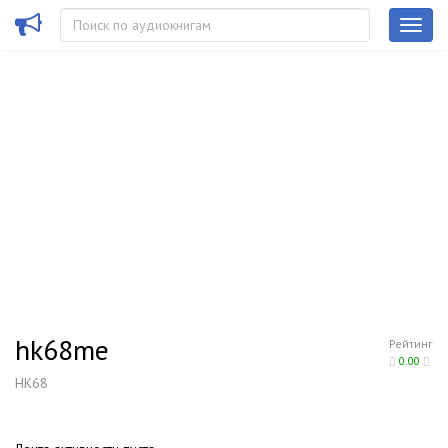
hk68me
Рейтинг
0.00
HK68