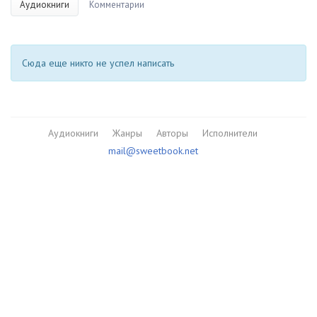
Аудиокниги
Комментарии
Сюда еще никто не успел написать
Аудиокниги
Жанры
Авторы
Исполнители
mail@sweetbook.net