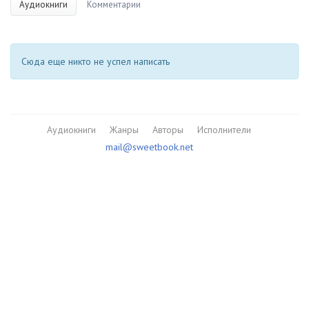
Аудиокниги
Комментарии
Сюда еще никто не успел написать
Аудиокниги
Жанры
Авторы
Исполнители
mail@sweetbook.net