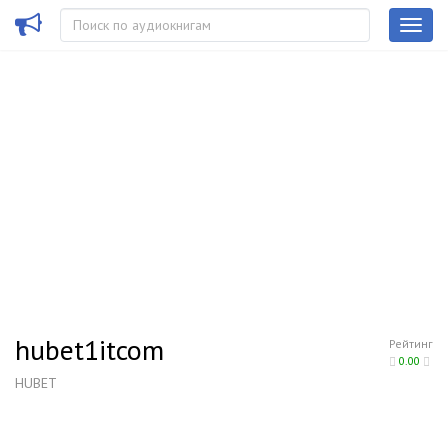
hubet1itcom
Рейтинг
0.00
HUBET