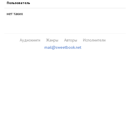
Пользователь
нет таких
Аудиокниги
Жанры
Авторы
Исполнители
mail@sweetbook.net