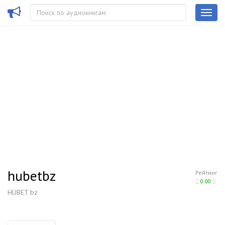
hubetbz
Рейтинг
0.00
HUBET bz