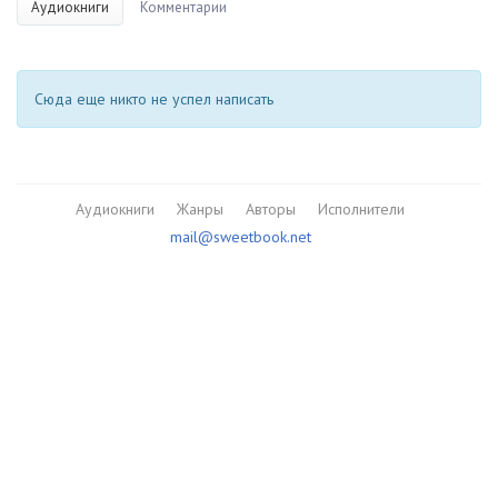
Аудиокниги
Комментарии
Сюда еще никто не успел написать
Аудиокниги
Жанры
Авторы
Исполнители
mail@sweetbook.net