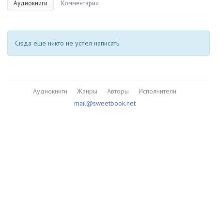
Аудиокниги
Комментарии
Сюда еще никто не успел написать
Аудиокниги
Жанры
Авторы
Исполнители
mail@sweetbook.net