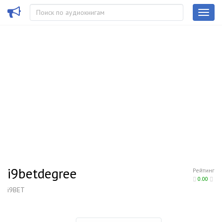
i9betdegree
Рейтинг
0.00
i9BET