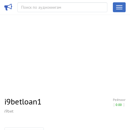
i9betloan1
Рейтинг
0.00
i9bet