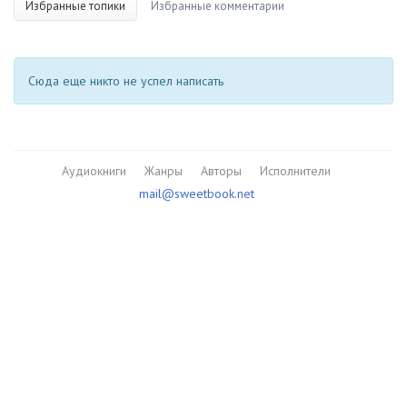
Избранные топики
Избранные комментарии
Сюда еще никто не успел написать
Аудиокниги
Жанры
Авторы
Исполнители
mail@sweetbook.net