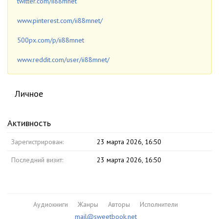
twitter.com/ii88mnet
www.pinterest.com/ii88mnet/
500px.com/p/ii88mnet
www.reddit.com/user/ii88mnet/
Личное
Активность
Зарегистрирован:
23 марта 2026, 16:50
Последний визит:
23 марта 2026, 16:50
Аудиокниги
Жанры
Авторы
Исполнители
mail@sweetbook.net