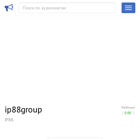
ip88group
Рейтинг
0.00
IP88