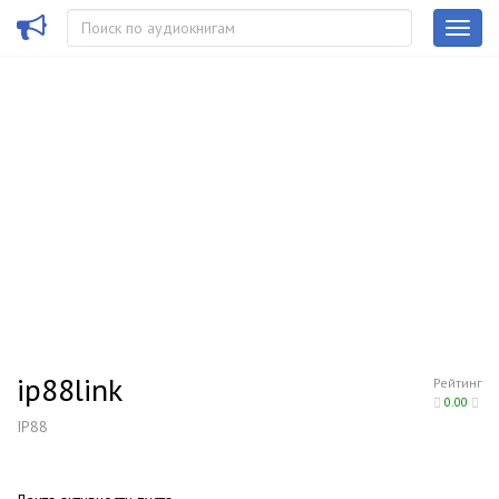
ip88link
Рейтинг
0.00
IP88