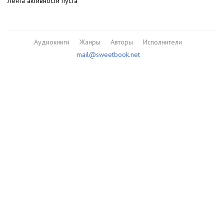
Лента активности пуста
Аудиокниги
Жанры
Авторы
Исполнители
mail@sweetbook.net