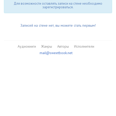
Для возможности оставлять записи на стене необходимо
зарегистрироваться.
Записей на стене нет, вы можете стать первым!
Аудиокниги
Жанры
Авторы
Исполнители
mail@sweetbook.net