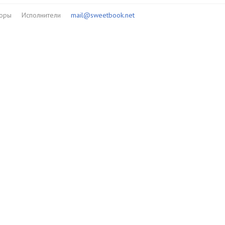
торы
Исполнители
mail@sweetbook.net