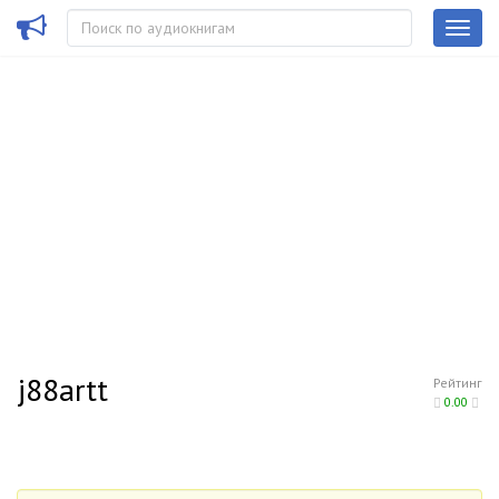
j88artt
Рейтинг
0.00