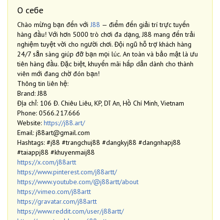
О себе
Chào mừng bạn đến với
J88
— điểm đến giải trí trực tuyến
hàng đầu! Với hơn 5000 trò chơi đa dạng, J88 mang đến trải
nghiệm tuyệt vời cho người chơi. Đội ngũ hỗ trợ khách hàng
24/7 sẵn sàng giúp đỡ bạn mọi lúc. An toàn và bảo mật là ưu
tiên hàng đầu. Đặc biệt, khuyến mãi hấp dẫn dành cho thành
viên mới đang chờ đón bạn!
Thông tin liên hệ:
Brand: J88
Địa chỉ: 106 Đ. Chiêu Liêu, KP, Dĩ An, Hồ Chí Minh, Vietnam
Phone: 0566.217.666
Website:
https://j88.art/
Email: j88art@gmail.com
Hashtags: #j88 #trangchuj88 #dangkyj88 #dangnhapj88
#taiappj88 #khuyenmaij88
https://x.com/j88artt
https://www.pinterest.com/j88artt/
https://www.youtube.com/@j88artt/about
https://vimeo.com/j88artt
https://gravatar.com/j88artt
https://www.reddit.com/user/j88artt/