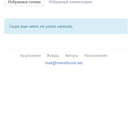
Избранные топики
Избранные комментарии
Сюда еще никто не успел написать
Аудиокниги
Жанры
Авторы
Исполнители
mail@sweetbook.net