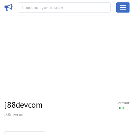
j88devcom
Рейтинг
0.00
j88devcom