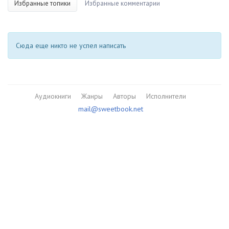
Избранные топики
Избранные комментарии
Сюда еще никто не успел написать
Аудиокниги
Жанры
Авторы
Исполнители
mail@sweetbook.net