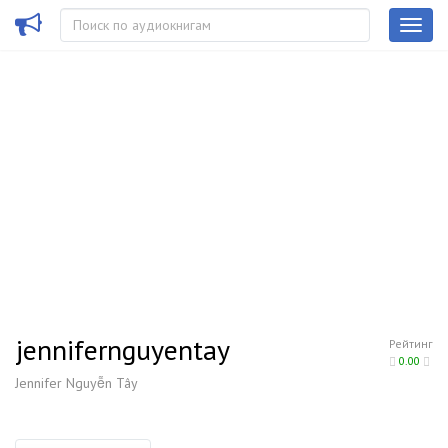
jennifernguyentay
Рейтинг
0.00
Jennifer Nguyễn Tây