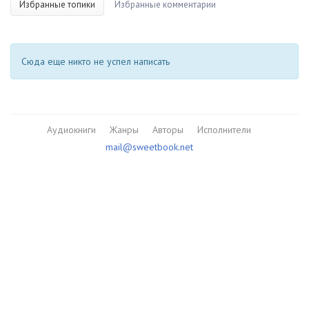
Избранные топики
Избранные комментарии
Сюда еще никто не успел написать
Аудиокниги
Жанры
Авторы
Исполнители
mail@sweetbook.net