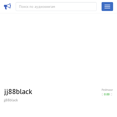
jj88black
Рейтинг
0.00
jj88black