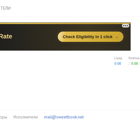
ТЕЛИ
Сила
Рейти
0.00
0.00
торы
Исполнители
mail@sweetbook.net